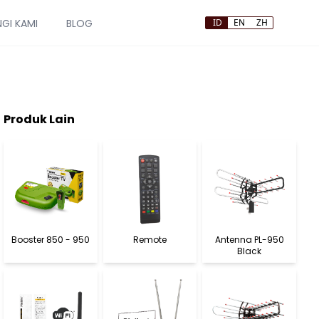
GI KAMI
BLOG
ID
EN
ZH
Produk Lain
Booster 850 - 950
Remote
Antenna PL-950
Black