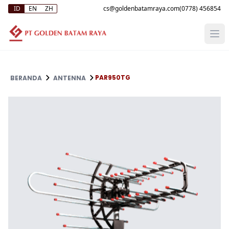
ID
EN
ZH
(0778) 456854
PAR950TG
BERANDA
ANTENNA