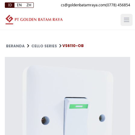
ID
EN
ZH
(0778) 456854
VS6110-OB
BERANDA
CELLO SERIES