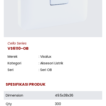
Cello Series
VS6110-OB
Merek
: Visalux
Kategori
: Aksesori Listrik
Seri
: Seri OB
SPESIFIKASI PRODUK
Dimension
49.5x38x36
Qty
300