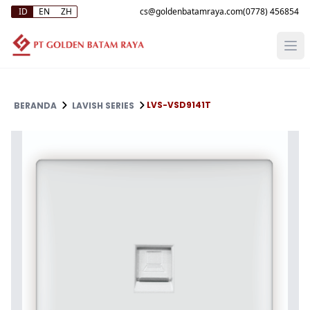
ID
EN
ZH
(0778) 456854
LVS-VSD9141T
BERANDA
LAVISH SERIES